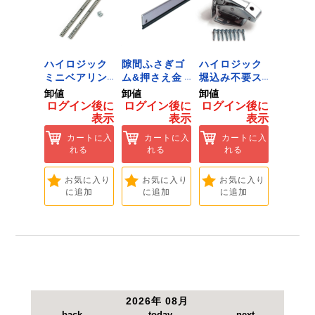
●全長：330mm。
●クロームメッキ。
ジック
ハイロジック
隙間ふさぎゴ
ハイロジック
ハイロ
ンキャ
ミニベアリン
ム&押さえ金
堀込み不要ス
きのこ
) J-
グタイプ 310
物 72909
ライド蝶番S
戸当り J
卸値
卸値
卸値
卸値
Tools &
ミリ 72958
無兼用 P-726
[Tools
イン後に
ログイン後に
ログイン後に
ログイン後に
ログイ
are]
[Tools &
[Tools &
Hardwa
表示
表示
表示
表示
ートに入
Hardware]
Hardware]
れる
カートに入
カートに入
カートに入
カ
れる
れる
れる
れ
気に入り
追加
お気に入り
お気に入り
お気に入り
お
に追加
に追加
に追加
に
2026年 08月