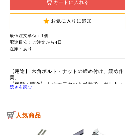
カートに入れる
お気に入りに追加
最低注文単位：1個
配達目安：ご注文から4日
在庫：あり
【用途】 六角ボルト・ナットの締め付け、緩め作
業。
【機能・特徴】 片面オフセット形状で、ボルト・
続きを読む
ナットの周りに座グリがある場合でも使用できま
す。
メガネ部はザグリがなく、ボルトとの接触面アッ
プで確実なトルク伝達ができ、低頭ボルトにも最
人気商品
適です。
レンチ本体ははスーパーフラット加工でミラーポ
リッシュ加工。質感は抜群です。
【仕様】 ●サイズ：12×14mm。