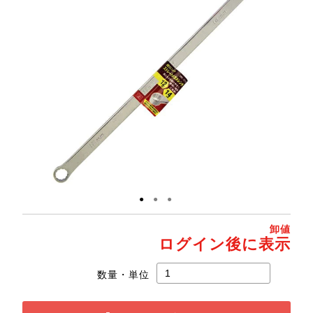
●
●
●
卸値
ログイン後に表示
数量・単位