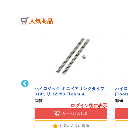
人気商品
キャッチ(中)
ハイロジック ミニベアリングタイプ
ハイロ
ware]
310ミリ 72958 [Tools &
[Tool
Hardware]
卸値
卸値
イン後に表示
ログイン後に表示
入れる
カートに入れる
に追加
お気に入りに追加