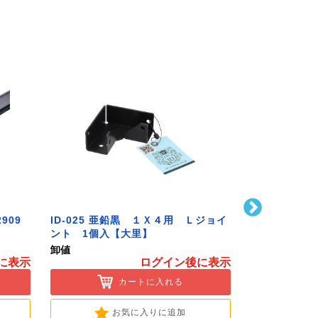
909
ID-025 亜鉛黒 １Ｘ４用 Ｌジョイ
ハイロジック
ント 1個入【大里】
番S無兼用 P-72
Hardware]
卸値
卸値
に表示
ログイン後に表示
カートに入れる
お気に入りに追加