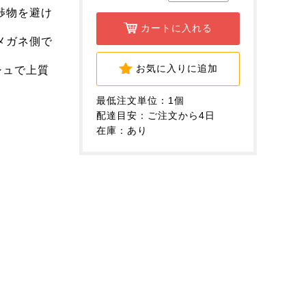
渉物を避け
カートに入れる
メガネ側で
お気に入りに追加
シュで上質
最低注文単位：1個
配達目安：ご注文から4日
在庫：あり