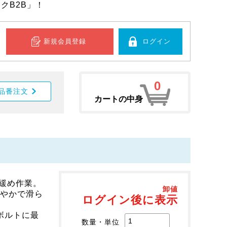
クB2B」！
新規会員登録
ログイン
0
品番注文
カートの中身
緩め作業。
卸値
細やかで滑ら
ログイン後に表示
ボルトに最
数量・単位