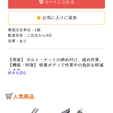
カートに入れる
お気に入りに追加
最低注文単位：1個
配達目安：ご注文から4日
在庫：あり
【用途】 ボルト・ナットの締め付け、緩め作業。
【機能・特徴】 軽量ボディで作業中の負担を軽減
します。
続きを読む
【仕様】 ●最大口幅：24mm。
●全長：155mm。
【注意事項】 口の奥でボルトやナットの二面に口
幅を確実に合わせてください。
人気商品
必ず下あご側へ回してください。
パイプ等を継ぎ足して使用しないでください