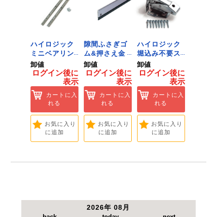
ジック
ハイロジック
隙間ふさぎゴ
ハイロジック
ハイロ
ンキャ
ミニベアリン
ム&押さえ金
堀込み不要ス
きのこ
) J-
グタイプ 310
物 72909
ライド蝶番S
戸当り J
卸値
卸値
卸値
卸値
Tools &
ミリ 72958
無兼用 P-726
[Tools
イン後に
ログイン後に
ログイン後に
ログイン後に
ログイ
are]
[Tools &
[Tools &
Hardwa
表示
表示
表示
表示
ートに入
Hardware]
Hardware]
れる
カートに入
カートに入
カートに入
カ
れる
れる
れる
れ
気に入り
追加
お気に入り
お気に入り
お気に入り
お
に追加
に追加
に追加
に
2026年 08月