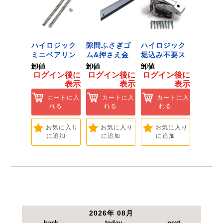
ジック
ハイロジック
隙間ふさぎゴ
ハイロジック
ハイロ
ンキャ
ミニベアリン
ム&押さえ金
堀込み不要ス
きのこ
) J-
グタイプ 310
物 72909
ライド蝶番S
戸当り J
卸値
卸値
卸値
卸値
Tools &
ミリ 72958
無兼用 P-726
[Tools
イン後に
ログイン後に
ログイン後に
ログイン後に
ログイ
are]
[Tools &
[Tools &
Hardwa
表示
表示
表示
表示
ートに入
Hardware]
Hardware]
れる
カートに入
カートに入
カートに入
カ
れる
れる
れる
れ
気に入り
追加
お気に入り
お気に入り
お気に入り
お
に追加
に追加
に追加
に
2026年 08月