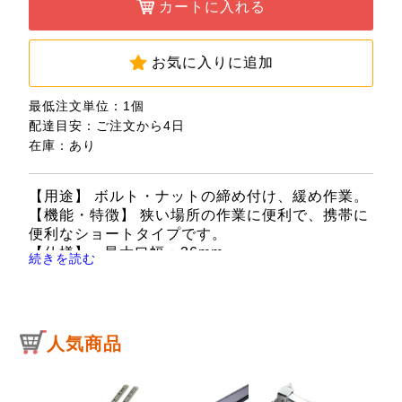
カートに入れる
お気に入りに追加
最低注文単位：1個
配達目安：ご注文から4日
在庫：あり
【用途】 ボルト・ナットの締め付け、緩め作業。
【機能・特徴】 狭い場所の作業に便利で、携帯に
便利なショートタイプです。
【仕様】 ●最大口幅：36mm。
続きを読む
●全長：160mm。
【注意事項】 口の奥でボルトやナットの二面に口
幅を確実に合わせてください。
必ず下あご側へ回してください。
人気商品
パイプ等を継ぎ足して使用しないでください。