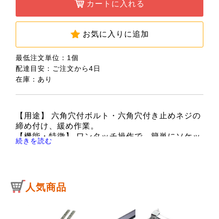
カートに入れる
お気に入りに追加
最低注文単位：1個
配達目安：ご注文から4日
在庫：あり
【用途】 六角穴付ボルト・六角穴付き止めネジの
締め付け、緩め作業。
【機能・特徴】 ワンタッチ操作で、簡単にソケッ
続きを読む
トを取外せ、確実にソケットを取付けられます。
【仕様】 ●セット内容：1/8・9/64・5/32・
3/16・7/32・1/4・5/16・3/8・7/16インチ。
●差込角：9.5mm。
人気商品
【注意事項】 ボルト・ナットのサイズに合ったも
のを使用してください。
ソケットはボルト・ナットに対して斜め掛けや浅
掛けをしないよう、奥まで完全に差し込んで使用