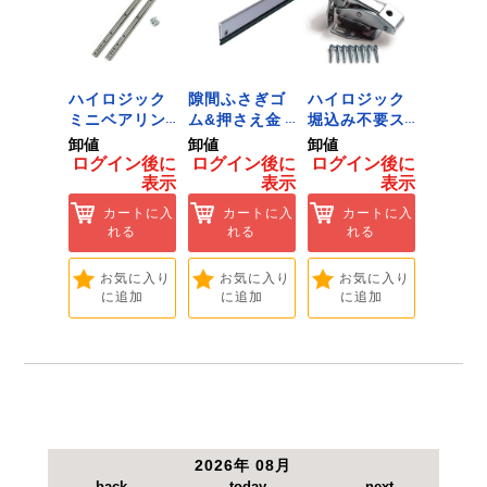
してください。
ジック
ハイロジック
隙間ふさぎゴ
ハイロジック
ハイロ
ンキャ
ミニベアリン
ム&押さえ金
堀込み不要ス
きのこ
) J-
グタイプ 310
物 72909
ライド蝶番S
戸当り J
卸値
卸値
卸値
卸値
Tools &
ミリ 72958
無兼用 P-726
[Tools
イン後に
ログイン後に
ログイン後に
ログイン後に
ログイ
are]
[Tools &
[Tools &
Hardwa
表示
表示
表示
表示
ートに入
Hardware]
Hardware]
れる
カートに入
カートに入
カートに入
カ
れる
れる
れる
れ
気に入り
追加
お気に入り
お気に入り
お気に入り
お
に追加
に追加
に追加
に
2026年 08月