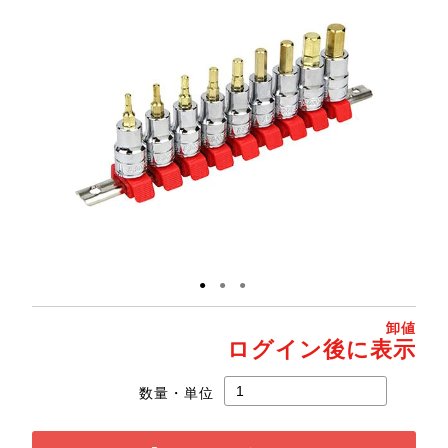
●
●
●
卸値
ログイン後に表示
数量・単位