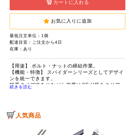
カートに入れる
お気に入りに追加
最低注文単位：1個
配達目安：ご注文から4日
在庫：あり
【用途】 ボルト・ナットの締結作業。
【機能・特徴】 スパイダーシリーズとしてデザイ
ンを統一できます。
軽量タイプでありながら強度はJIS.H級をクリア
続きを読む
しています。
【仕様】 ●最大口幅：36mm。
●重量：220g。
人気商品