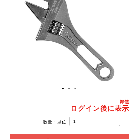
●
●
●
卸値
ログイン後に表示
数量・単位