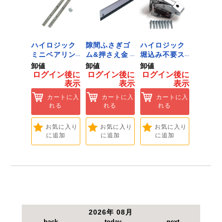
ジック
ハイロジック
隙間ふさぎゴ
ハイロジック
ハイロ
ンキャ
ミニベアリン
ム&押さえ金
堀込み不要ス
きのこ
) J-
グタイプ 310
物 72909
ライド蝶番S
戸当り J
卸値
卸値
卸値
卸値
Tools &
ミリ 72958
無兼用 P-726
[Tools
イン後に
ログイン後に
ログイン後に
ログイン後に
ログイ
are]
[Tools &
[Tools &
Hardwa
表示
表示
表示
表示
ートに入
Hardware]
Hardware]
れる
カートに入
カートに入
カートに入
カ
れる
れる
れる
れ
気に入り
追加
お気に入り
お気に入り
お気に入り
お
に追加
に追加
に追加
に
2026年 08月