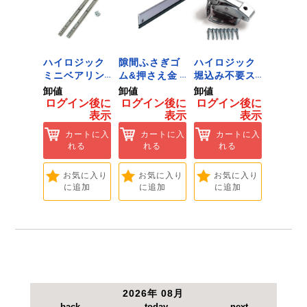
【仕様】
●燃焼時間：約130分/缶(適用ボン
ジック
ハイロジック
隙間ふさぎゴ
ハイロジック
ハイロ
ンキャ
ミニベアリン
ム&押さえ金
堀込み不要ス
きのこ
) J-
グタイプ 310
物 72909
ライド蝶番S
戸当り J
卸値
卸値
卸値
卸値
Tools &
ミリ 72958
無兼用 P-726
[Tools
イン後に
ログイン後に
ログイン後に
ログイン後に
ログイ
are]
[Tools &
[Tools &
Hardwa
表示
表示
表示
表示
ートに入
Hardware]
Hardware]
れる
カートに入
カートに入
カートに入
カ
れる
れる
れる
れ
気に入り
追加
お気に入り
お気に入り
お気に入り
お
に追加
に追加
に追加
に
2026年 08月