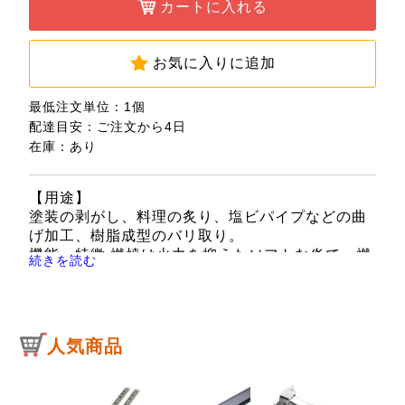
カートに入れる
お気に入りに追加
最低注文単位：1個
配達目安：ご注文から4日
在庫：あり
【用途】
塗装の剥がし、料理の炙り、塩ビパイプなどの曲
げ加工、樹脂成型のバリ取り。
機能・特徴 燃焼は火力を抑えたソフトな炎で、燃
続きを読む
焼音は通常バーナーと比較し小さいです。
火口はステンレスの為、耐久性が強く、熱伝導が
小さいので本体側の温度上昇が少ないです。
別売の適用ボンベHG-200は、使用中逆さにして
人気商品
も液ガスが噴き出ない構造になっているので安定
した炎が得られ安全です。(必ず、適用ボンベHG-
200をお使いください)。