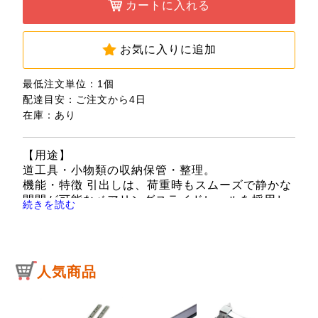
カートに入れる
お気に入りに追加
最低注文単位：1個
配達目安：ご注文から4日
在庫：あり
【用途】
道工具・小物類の収納保管・整理。
機能・特徴 引出しは、荷重時もスムーズで静かな
開閉が可能なベアリングスライドレールを採用し
続きを読む
ています。
ローラーキャビネットとの組み合わせに最適で、
収納力は抜群です。
仕切り板をトップ部に設置し、スペースを区切る
人気商品
ことで収納性・利便性が向上しました。
引き出しの全段にEVAマットが付いています。
引出しを全段閉めてトップカバーを閉じると、全