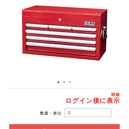
●
●
●
卸値
ログイン後に表示
数量・単位