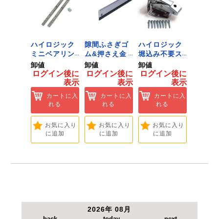
段引き出しのロックが可能です。
【仕様】
●本体サイズ：幅660×奥行307
ジック
ハイロジック
隙間ふさぎゴ
ハイロジック
ハイロ
ンキャ
ミニベアリン
ム&押さえ金
堀込み不要ス
きのこ
) J-
グタイプ 310
物 72909
ライド蝶番S
戸当り J
卸値
卸値
卸値
卸値
Tools &
ミリ 72958
無兼用 P-726
[Tools
イン後に
ログイン後に
ログイン後に
ログイン後に
ログイ
are]
[Tools &
[Tools &
Hardwa
表示
表示
表示
表示
ートに入
Hardware]
Hardware]
れる
カートに入
カートに入
カートに入
カ
れる
れる
れる
れ
気に入り
追加
お気に入り
お気に入り
お気に入り
お
に追加
に追加
に追加
に
2026年 08月