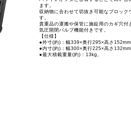
ます。
収納物に合わせて切抜き可能なブロック
す。
貴重品の運搬や保管に施錠用のカギ穴付
気圧開閉バルブ機能付きです。
【仕様】
●外寸(約)：幅339×奥行295×高さ152m
●内寸(約)：幅300×奥行225×高さ132m
●最大積載重量(約)：13kg。