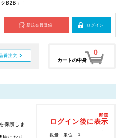
クB2B」！
新規会員登録
ログイン
0
品番注文
カートの中身
卸値
ログイン後に表示
を保護しま
数量・単位
閉性になり