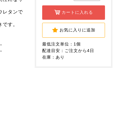
ウレタンで
カートに入れる
きです。
お気に入りに追加
m。
最低注文単位：1個
m。
配達目安：ご注文から4日
在庫：あり