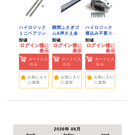
調理用ではありませんので、食材を入れないで下
さい。
直接火にかけないで下さい。
ジック
ハイロジック
隙間ふさぎゴ
ハイロジック
ハイロ
ンキャ
ミニベアリン
ム&押さえ金
堀込み不要ス
きのこ
) J-
グタイプ 310
物 72909
ライド蝶番S
戸当り J
卸値
卸値
卸値
卸値
Tools &
ミリ 72958
無兼用 P-726
[Tools
イン後に
ログイン後に
ログイン後に
ログイン後に
ログイ
are]
[Tools &
[Tools &
Hardwa
表示
表示
表示
表示
ートに入
Hardware]
Hardware]
れる
カートに入
カートに入
カートに入
カ
れる
れる
れる
れ
気に入り
追加
お気に入り
お気に入り
お気に入り
お
に追加
に追加
に追加
に
2026年 08月