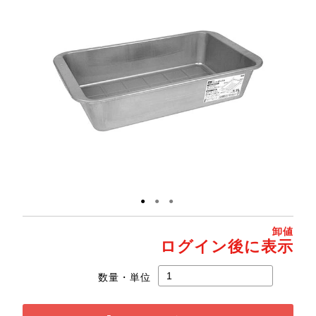
●
●
●
卸値
ログイン後に表示
数量・単位