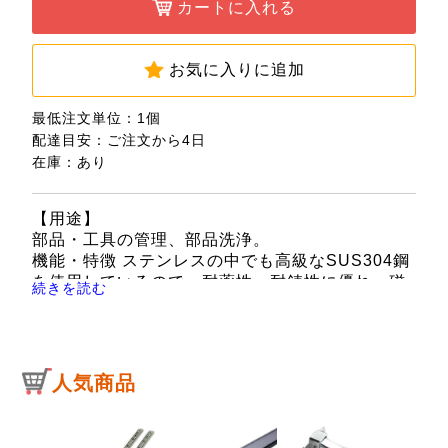
カートに入れる
お気に入りに追加
最低注文単位：1個
配達目安：ご注文から4日
在庫：あり
【用途】
部品・工具の管理、部品洗浄。
機能・特徴 ステンレスの中でも高級なSUS304鋼
を使用しているので、耐薬性・耐錆性に優れ、磁
続きを読む
性を帯びません。
工具類の仮置き、保管にも便利です。
【仕様】
●外寸：187×142×30mm。
人気商品
●底寸：150×105mm。
●容量：約0.6L。