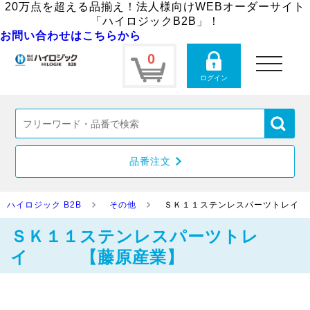
20万点を超える品揃え！法人様向けWEBオーダーサイト
「ハイロジックB2B」！
お問い合わせはこちらから
0
toggle
navigation
ログイン
品番注文
ハイロジック B2B
その他
ＳＫ１１ステンレスパーツトレ
ＳＫ１１ステンレスパーツトレ
イ 【藤原産業】