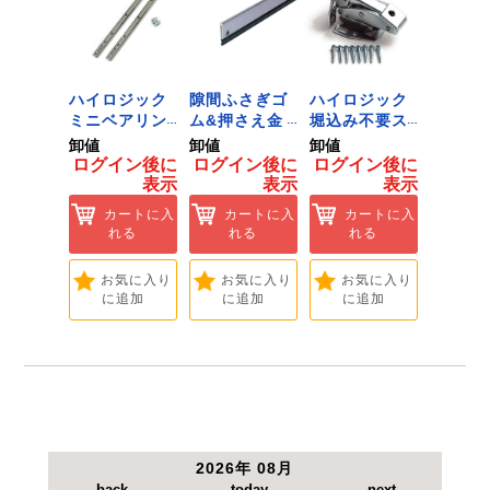
ジック
ハイロジック
隙間ふさぎゴ
ハイロジック
ハイロ
ンキャ
ミニベアリン
ム&押さえ金
堀込み不要ス
きのこ
) J-
グタイプ 310
物 72909
ライド蝶番S
戸当り J
卸値
卸値
卸値
卸値
Tools &
ミリ 72958
無兼用 P-726
[Tools
イン後に
ログイン後に
ログイン後に
ログイン後に
ログイ
are]
[Tools &
[Tools &
Hardwa
表示
表示
表示
表示
ートに入
Hardware]
Hardware]
れる
カートに入
カートに入
カートに入
カ
れる
れる
れる
れ
気に入り
追加
お気に入り
お気に入り
お気に入り
お
に追加
に追加
に追加
に
2026年 08月