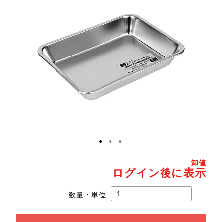
●
●
●
卸値
ログイン後に表示
数量・単位