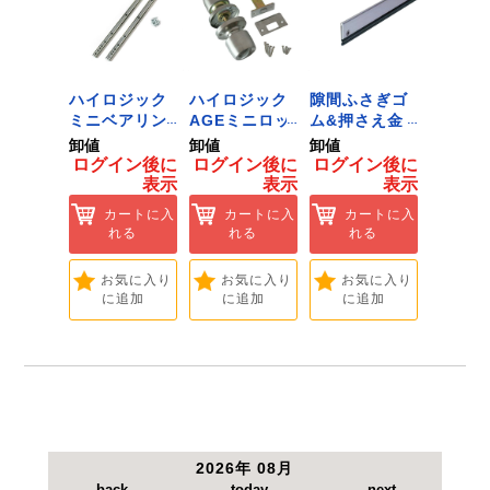
けると大変危険ですので、十分にご注意下さい。
本来の目的・【用途】
以外での使用はしないで下さい。
 ﾂｰﾙﾀﾞ
ハイロジック
ハイロジック
隙間ふさぎゴ
ハイロ
ﾞﾈｯﾄﾌｯｸ
ミニベアリン
AGEミニロッ
ム&押さえ金
堀込み
ｲｽﾞ 1
グタイプ 310
ク 360W
物 72909
ライド
卸値
卸値
卸値
卸値
ハイロ
ミリ 72958
[Tools &
無兼用 P
イン後に
ログイン後に
ログイン後に
ログイン後に
ログイ
】
[Tools &
Hardware]
[Tools
表示
表示
表示
表示
ートに入
Hardware]
Hardwa
れる
カートに入
カートに入
カートに入
カ
れる
れる
れる
れ
気に入り
追加
お気に入り
お気に入り
お気に入り
お
に追加
に追加
に追加
に
2026年 08月