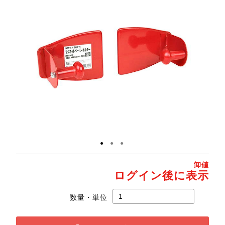
●
●
●
卸値
ログイン後に表示
数量・単位