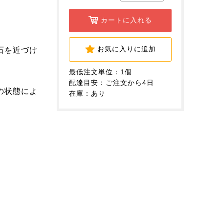
カートに入れる
お気に入りに追加
石を近づけ
。
最低注文単位：1個
配達目安：ご注文から4日
の状態によ
在庫：あり