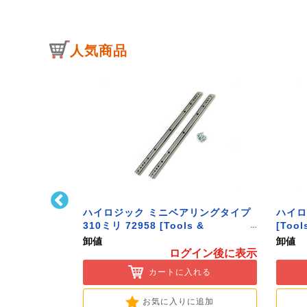
人気商品
ﾄﾌｯｸ L型 Sｻｲ
ハイロジック ミニベアリングタイプ
ハイロ
ク】
310ミリ 72958 [Tools &
[Tool
Hardware]
卸値
卸値
イン後に表示
ログイン後に表示
入れる
カートに入れる
に追加
お気に入りに追加