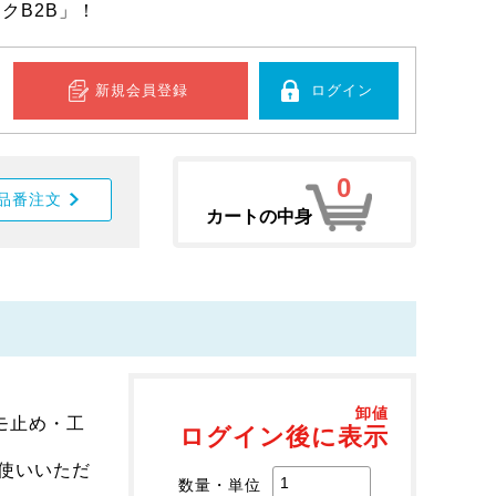
クB2B」！
新規会員登録
ログイン
0
品番注文
カートの中身
卸値
モ止め・工
ログイン後に表示
使いいただ
数量・単位