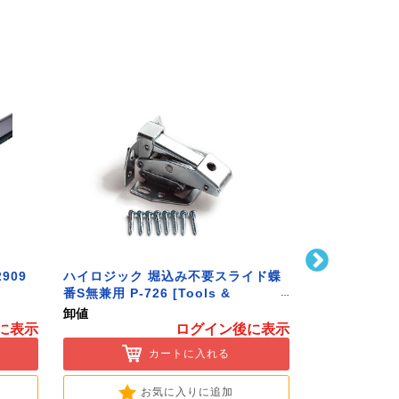
909
ハイロジック 堀込み不要スライド蝶
ハイロジック 
番S無兼用 P-726 [Tools &
586 [Tools 
Hardware]
卸値
卸値
に表示
ログイン後に表示
カートに入れる
お気に入りに追加