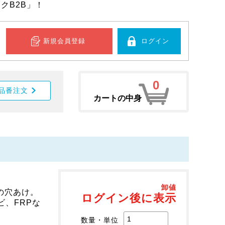
クB2B」！
新規会員登録
ログイン
0
品番注文
カートの中身
卸値
の穴あけ。
ログイン後に表示
ビ、FRPな
数量・単位