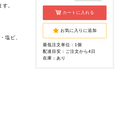
ます。
カートに入れる
お気に入りに追加
m・塩ビ、
最低注文単位：1個
配達目安：ご注文から4日
在庫：あり