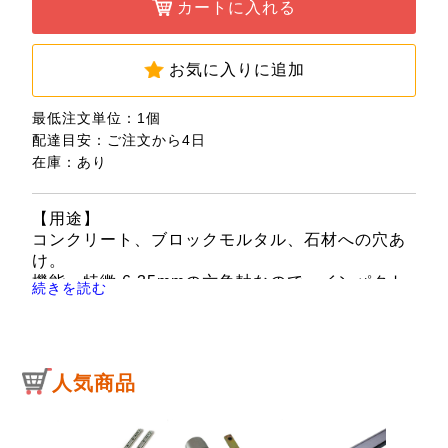
カートに入れる
お気に入りに追加
最低注文単位：1個
配達目安：ご注文から4日
在庫：あり
【用途】
コンクリート、ブロックモルタル、石材への穴あ
け。
機能・特徴 6.35mmの六角軸なので、インパクト
続きを読む
ドライバーに装着可能です。
振動ドリルに装着した場合はチャック滑りが起き
にくいです。
【仕様】
人気商品
●サイズ：5.5mm。
●回転・振動兼用。
●6.35mm六角軸。