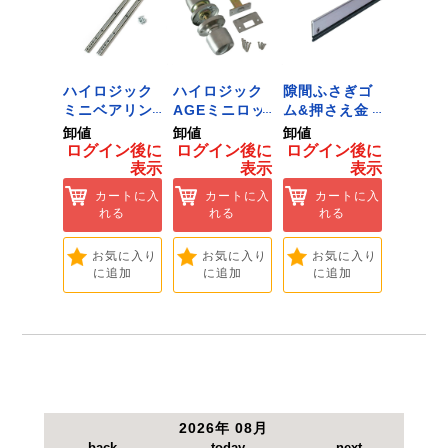
●全長：150mm。
●有効長：90mm。
●適合機種：インパクトドライバー・回転ドリ
ル・振動ドリル。
【注意事項】
 ﾂｰﾙﾀﾞ
ハイロジック
ハイロジック
隙間ふさぎゴ
ハイロ
ハンマードリルでは使用しないで下さい。<
ﾞﾈｯﾄﾌｯｸ
ミニベアリン
AGEミニロッ
ム&押さえ金
堀込み
ｲｽﾞ 1
グタイプ 310
ク 360W
物 72909
ライド
卸値
卸値
卸値
卸値
ハイロ
ミリ 72958
[Tools &
無兼用 P
イン後に
ログイン後に
ログイン後に
ログイン後に
ログイ
】
[Tools &
Hardware]
[Tools
表示
表示
表示
表示
ートに入
Hardware]
Hardwa
れる
カートに入
カートに入
カートに入
カ
れる
れる
れる
れ
気に入り
追加
お気に入り
お気に入り
お気に入り
お
に追加
に追加
に追加
に
2026年 08月