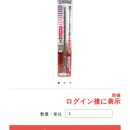
●
●
●
卸値
ログイン後に表示
数量・単位