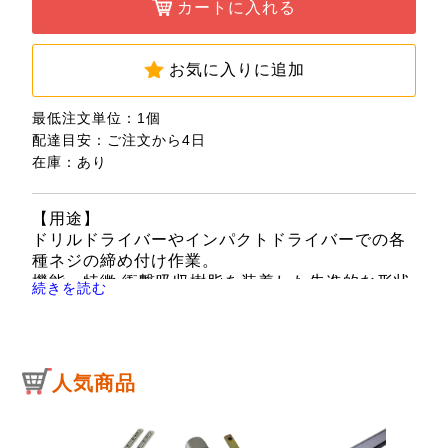
カートに入れる
お気に入りに追加
最低注文単位：1個
配達目安：ご注文から4日
在庫：あり
【用途】
ドリルドライバーやインパクトドライバーでの各
種ネジの締め付け作業。
機能・特徴 衝撃吸収樹脂を装着した先進的な形状
続きを読む
です。
高精度、高耐久で高品質な日本製です。
【仕様】
●サイズ：SQ3×150。
人気商品
●刃先形状：スクエアー。
●硬度：HRC60。
●マグネット付き。