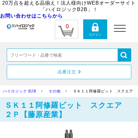
20万点を超える品揃え！法人様向けWEBオーダーサイト
「ハイロジックB2B」！
お問い合わせはこちらから
0
toggle
navigation
ログイン
品番注文
ハイロジック B2B
その他
ＳＫ１１阿修羅ビット スクエア 
ＳＫ１１阿修羅ビット スクエア
２Ｐ【藤原産業】