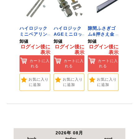
●チューブカラー：イエロー。
 ﾂｰﾙﾀﾞ
ハイロジック
ハイロジック
隙間ふさぎゴ
ハイロ
ﾞﾈｯﾄﾌｯｸ
ミニベアリン
AGEミニロッ
ム&押さえ金
堀込み
ｲｽﾞ 1
グタイプ 310
ク 360W
物 72909
ライド
卸値
卸値
卸値
卸値
ハイロ
ミリ 72958
[Tools &
無兼用 P
イン後に
ログイン後に
ログイン後に
ログイン後に
ログイ
】
[Tools &
Hardware]
[Tools
表示
表示
表示
表示
ートに入
Hardware]
Hardwa
れる
カートに入
カートに入
カートに入
カ
れる
れる
れる
れ
気に入り
追加
お気に入り
お気に入り
お気に入り
お
に追加
に追加
に追加
に
2026年 08月