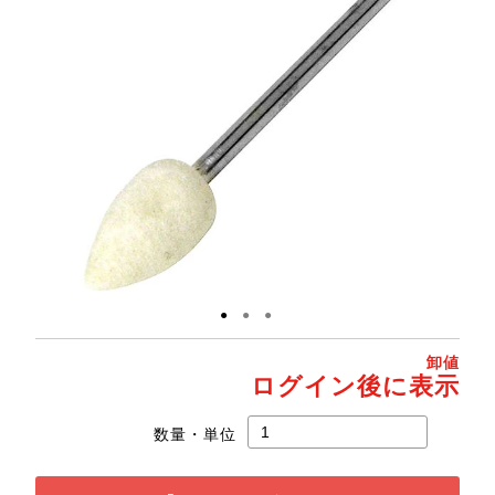
●
●
●
卸値
ログイン後に表示
数量・単位