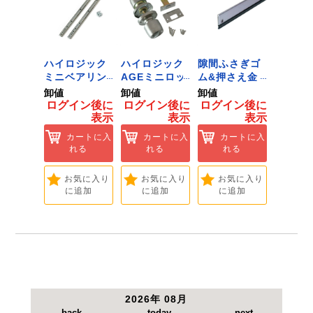
かを確認して下さい。
 ﾂｰﾙﾀﾞ
ハイロジック
ハイロジック
隙間ふさぎゴ
ハイロ
ﾞﾈｯﾄﾌｯｸ
ミニベアリン
AGEミニロッ
ム&押さえ金
堀込み
ｲｽﾞ 1
グタイプ 310
ク 360W
物 72909
ライド
卸値
卸値
卸値
卸値
ハイロ
ミリ 72958
[Tools &
無兼用 P
イン後に
ログイン後に
ログイン後に
ログイン後に
ログイ
】
[Tools &
Hardware]
[Tools
表示
表示
表示
表示
ートに入
Hardware]
Hardwa
れる
カートに入
カートに入
カートに入
カ
れる
れる
れる
れ
気に入り
追加
お気に入り
お気に入り
お気に入り
お
に追加
に追加
に追加
に
2026年 08月