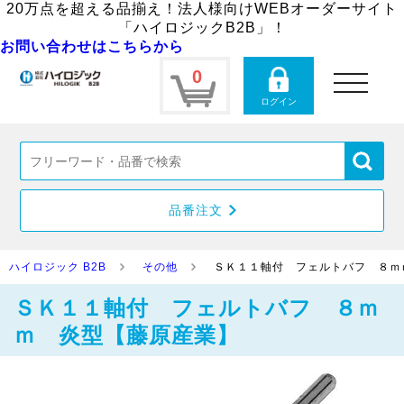
20万点を超える品揃え！法人様向けWEBオーダーサイト
「ハイロジックB2B」！
お問い合わせはこちらから
0
toggle
navigation
ログイン
品番注文
ハイロジック B2B
その他
ＳＫ１１軸付 フェルトバフ ８ｍ
ＳＫ１１軸付 フェルトバフ ８ｍ
ｍ 炎型【藤原産業】