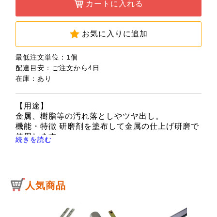
カートに入れる
お気に入りに追加
最低注文単位：1個
配達目安：ご注文から4日
在庫：あり
【用途】
金属、樹脂等の汚れ落としやツヤ出し。
機能・特徴 研磨剤を塗布して金属の仕上げ研磨で
使用します。
続きを読む
【仕様】
●炎型8mm。
●2.35mm軸。
●許容回転数：13000min-1。
人気商品
【注意事項】
許容回転数内でご使用下さい。
作業開始前に、安全な所で空回転させ異常がない