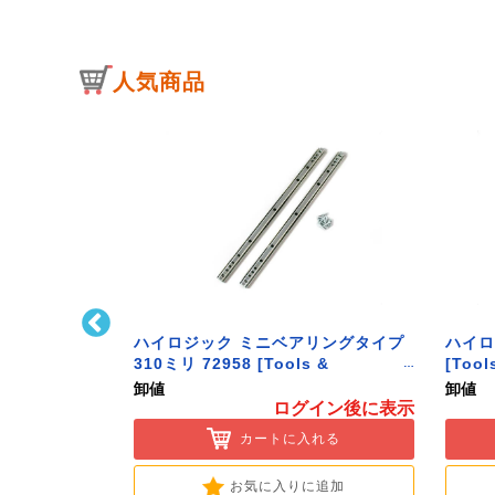
人気商品
ﾄﾌｯｸ L型 Sｻｲ
ハイロジック ミニベアリングタイプ
ハイロ
ク】
310ミリ 72958 [Tools &
[Tool
Hardware]
卸値
卸値
イン後に表示
ログイン後に表示
入れる
カートに入れる
に追加
お気に入りに追加