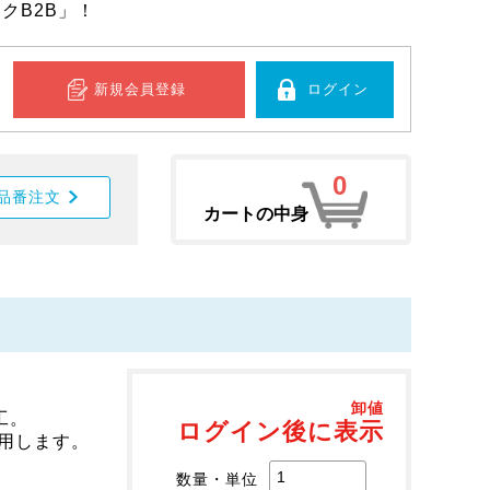
クB2B」！
新規会員登録
ログイン
0
品番注文
カートの中身
卸値
工。
ログイン後に表示
用します。
数量・単位