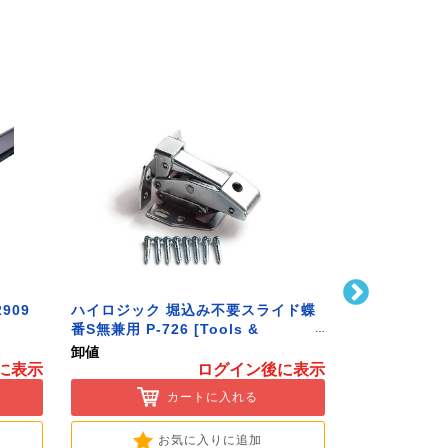
909
ハイロジック 堀込み不要スライド蝶
ハイロジック 
番S無兼用 P-726 [Tools &
586 [Tools 
Hardware]
卸値
卸値
に表示
ログイン後に表示
カートに入れる
お気に入りに追加