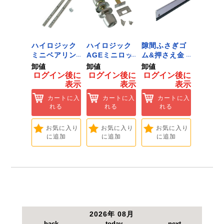
●軸：六角軸6.35mm。
●最高使用回転数：1000min-1。
●研磨剤：320番。
【注意事項】
用途以外にはご使用
 ﾂｰﾙﾀﾞ
ハイロジック
ハイロジック
隙間ふさぎゴ
ハイロ
ﾞﾈｯﾄﾌｯｸ
ミニベアリン
AGEミニロッ
ム&押さえ金
堀込み
ｲｽﾞ 1
グタイプ 310
ク 360W
物 72909
ライド
卸値
卸値
卸値
卸値
ハイロ
ミリ 72958
[Tools &
無兼用 P
イン後に
ログイン後に
ログイン後に
ログイン後に
ログイ
】
[Tools &
Hardware]
[Tools
表示
表示
表示
表示
ートに入
Hardware]
Hardwa
れる
カートに入
カートに入
カートに入
カ
れる
れる
れる
れ
気に入り
追加
お気に入り
お気に入り
お気に入り
お
に追加
に追加
に追加
に
2026年 08月