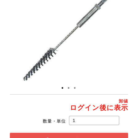
●
●
●
卸値
ログイン後に表示
数量・単位