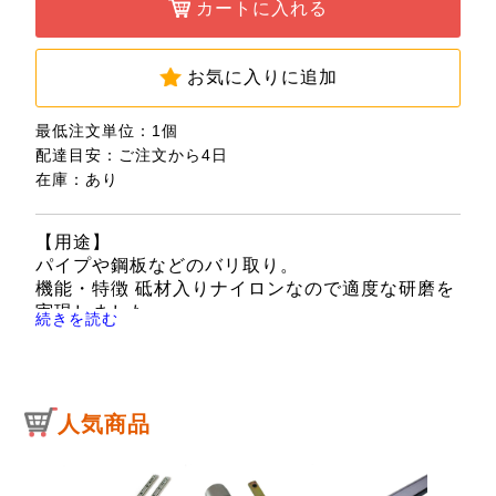
カートに入れる
お気に入りに追加
最低注文単位：1個
配達目安：ご注文から4日
在庫：あり
【用途】
パイプや鋼板などのバリ取り。
機能・特徴 砥材入りナイロンなので適度な研磨を
実現しました。
続きを読む
テーパー形状なのでサイズ合わせが簡単です。
【仕様】
●ホール径：8.0～16.0mm。
●適応下穴径：8.0～14.0mm。
人気商品
●ブラシ長：80mm。
●軸長：60mm。
●線径：0.45mm。