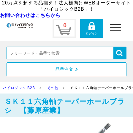
20万点を超える品揃え！法人様向けWEBオーダーサイト
「ハイロジックB2B」！
お問い合わせはこちらから
0
toggle
navigation
ログイン
品番注文
ハイロジック B2B
その他
ＳＫ１１六角軸テーパーホールブラ
ＳＫ１１六角軸テーパーホールブラ
シ 【藤原産業】