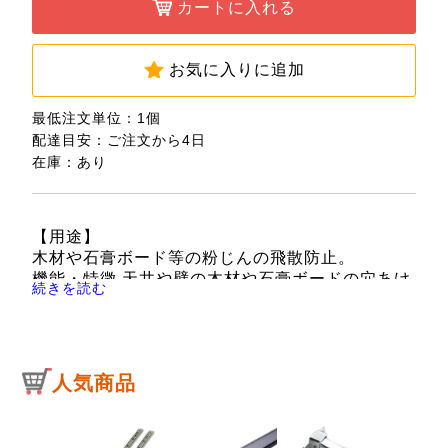
カートに入れる
お気に入りに追加
最低注文単位：1個
配達目安：ご注文から4日
在庫：あり
【用途】
木材や石膏ボード等の粉じんの飛散防止。
機能・特徴 天井や壁の木材や石膏ボードの穴あけ
続きを読む
時の切粉を受けて飛散を防ぎます。
6.35mm六角軸に対応しています。
半透明なので目標が狙いやすいです。
鉄工・木工・コンクリートドリルを選ばず使えま
人気商品
す。
【仕様】
●対応軸：6.35mm六角軸。
●使用可能ドリル：直径21mmまで。