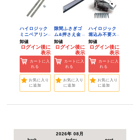
●最適ドリル：木工ドリル60～100mm程度。
ジック
ハイロジック
隙間ふさぎゴ
ハイロジック
ハイロ
ンキャ
ミニベアリン
ム&押さえ金
堀込み不要ス
きのこ
) J-
グタイプ 310
物 72909
ライド蝶番S
戸当り J
卸値
卸値
卸値
卸値
Tools &
ミリ 72958
無兼用 P-726
[Tools
イン後に
ログイン後に
ログイン後に
ログイン後に
ログイ
are]
[Tools &
[Tools &
Hardwa
表示
表示
表示
表示
ートに入
Hardware]
Hardware]
れる
カートに入
カートに入
カートに入
カ
れる
れる
れる
れ
気に入り
追加
お気に入り
お気に入り
お気に入り
お
に追加
に追加
に追加
に
2026年 08月