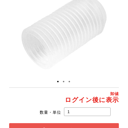
●
●
●
卸値
ログイン後に表示
数量・単位