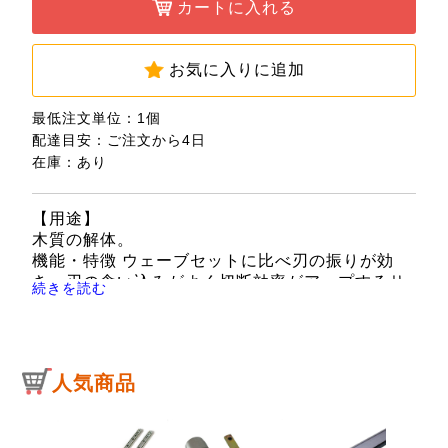
カートに入れる
お気に入りに追加
最低注文単位：1個
配達目安：ご注文から4日
在庫：あり
【用途】
木質の解体。
機能・特徴 ウェーブセットに比べ刃の振りが効
き、刃の食い込みがよく切断効率がアップするサ
続きを読む
イドセットです。
【仕様】
●サイズ：全長225mm×厚み0.9mm。
●山数：10。
人気商品
●刃型：サイドセット。
●入数：1枚。
●際切りフレキシブル。