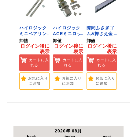
●対応機種：レシプロソー・セーバーソー。
●対応メーカー：マキタ・日立工機・アサダ・
REX・リョービ・MCCなど。
【注意事項】
用途以外にはご使用にならないで下さい。
ジック
ハイロジック
ハイロジック
隙間ふさぎゴ
ID-02
ンキャ
ミニベアリン
AGEミニロッ
ム&押さえ金
黒 １
) J-
グタイプ 310
ク 360W
物 72909
用 Ｌ
卸値
卸値
卸値
卸値
Tools &
ミリ 72958
[Tools &
ント 
イン後に
ログイン後に
ログイン後に
ログイン後に
ログイ
are]
[Tools &
Hardware]
【大里
表示
表示
表示
表示
ートに入
Hardware]
れる
カートに入
カートに入
カートに入
カ
れる
れる
れる
れ
気に入り
追加
お気に入り
お気に入り
お気に入り
お
に追加
に追加
に追加
に
2026年 08月