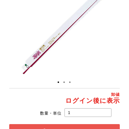
●
●
●
卸値
ログイン後に表示
数量・単位