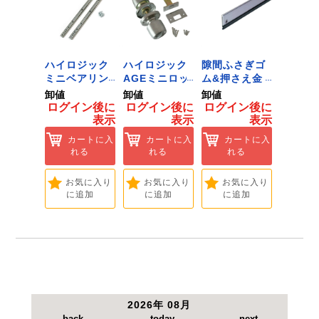
●対応機種：レシプロソー・セーバーソー。
●対応メーカー：マキタ・日立工機・アサダ・
REX・リョービ・MCCなど。
【注意事項】
ジック
ハイロジック
ハイロジック
隙間ふさぎゴ
ID-02
用途以外にはご使用にならないで
ンキャ
ミニベアリン
AGEミニロッ
ム&押さえ金
黒 １
) J-
グタイプ 310
ク 360W
物 72909
用 Ｌ
卸値
卸値
卸値
卸値
Tools &
ミリ 72958
[Tools &
ント 
イン後に
ログイン後に
ログイン後に
ログイン後に
ログイ
are]
[Tools &
Hardware]
【大里
表示
表示
表示
表示
ートに入
Hardware]
れる
カートに入
カートに入
カートに入
カ
れる
れる
れる
れ
気に入り
追加
お気に入り
お気に入り
お気に入り
お
に追加
に追加
に追加
に
2026年 08月