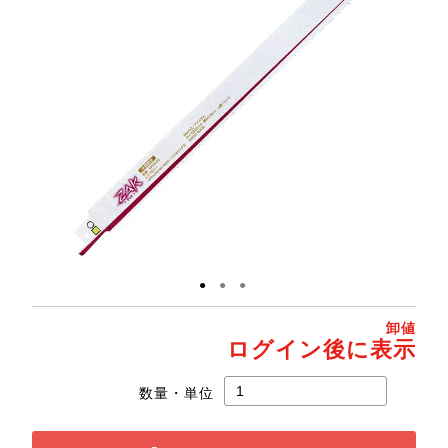
●
●
●
卸値
ログイン後に表示
数量・単位