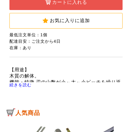
カートに入れる
お気に入りに追加
最低注文単位：1個
配達目安：ご注文から4日
在庫：あり
【用途】
木質の解体。
機能・特徴 刃の山数が小～大～小ピッチを繰り返
続きを読む
して切り込みスピードと耐久性を両立した革新刃
です。
【仕様】
●サイズ：全長225mm×厚み0.9mm。
人気商品
●山数：10-14。
●刃型：バリオピッチ刃。
●入数：1枚。
●際切りフレキシブル。