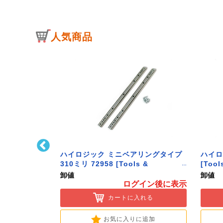
人気商品
ﾄﾌｯｸ L型 Sｻｲ
ハイロジック ミニベアリングタイプ
ハイロ
ク】
310ミリ 72958 [Tools &
[Tool
Hardware]
卸値
卸値
イン後に表示
ログイン後に表示
入れる
カートに入れる
に追加
お気に入りに追加