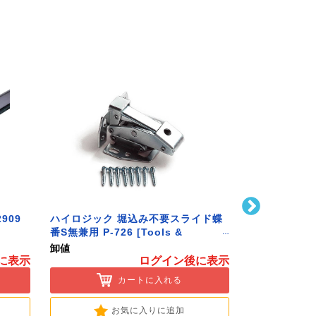
909
ハイロジック 堀込み不要スライド蝶
ハイロジック 
番S無兼用 P-726 [Tools &
586 [Tools 
Hardware]
卸値
卸値
に表示
ログイン後に表示
カートに入れる
お気に入りに追加