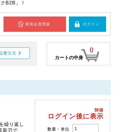
クB2B」！
新規会員登録
ログイン
0
品番注文
カートの中身
卸値
ログイン後に表示
を繰り返し
数量・単位
革新刃で