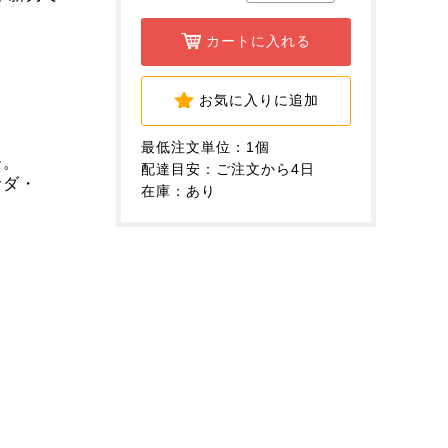
カートに入れる
お気に入りに追加
最低注文単位：1個
ー。
配達目安：ご注文から4日
サダ・
在庫：あり