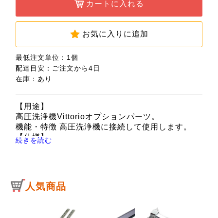
カートに入れる
お気に入りに追加
最低注文単位：1個
配達目安：ご注文から4日
在庫：あり
【用途】
高圧洗浄機Vittorioオプションパーツ。
機能・特徴 高圧洗浄機に接続して使用します。
【仕様】
続きを読む
●1本入。
●対応機種：高圧洗浄機Vittorio(Z1・Z2・Z3・
Z4)
【注意事項】
人気商品
本体の取扱説明書をお読みになり安全にご使用く
ださい。