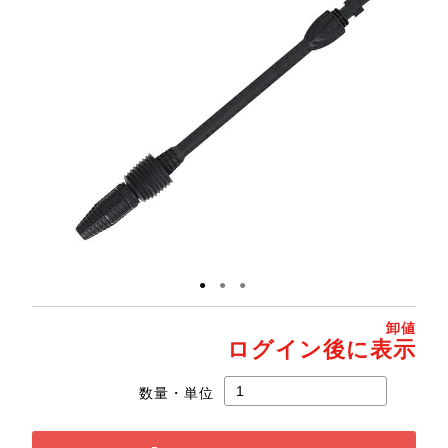
●
●
●
卸値
ログイン後に表示
数量・単位