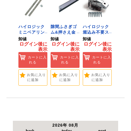
ジック
ハイロジック
隙間ふさぎゴ
ハイロジック
ハイロ
ンキャ
ミニベアリン
ム&押さえ金
堀込み不要ス
きのこ
) J-
グタイプ 310
物 72909
ライド蝶番S
戸当り J
卸値
卸値
卸値
卸値
Tools &
ミリ 72958
無兼用 P-726
[Tools
イン後に
ログイン後に
ログイン後に
ログイン後に
ログイ
are]
[Tools &
[Tools &
Hardwa
表示
表示
表示
表示
ートに入
Hardware]
Hardware]
れる
カートに入
カートに入
カートに入
カ
れる
れる
れる
れ
気に入り
追加
お気に入り
お気に入り
お気に入り
お
に追加
に追加
に追加
に
2026年 08月