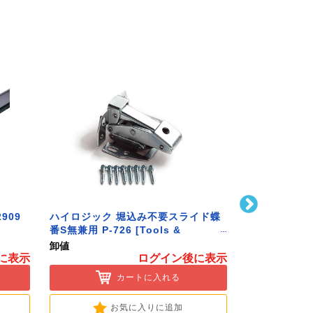
909
ハイロジック 堀込み不要スライド蝶
ハイロジック 
番S無兼用 P-726 [Tools &
586 [Tools 
Hardware]
卸値
卸値
に表示
ログイン後に表示
カートに入れる
お気に入りに追加