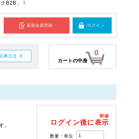
クB2B」！
新規会員登録
ログイン
0
品番注文
カートの中身
卸値
ログイン後に表示
す。
数量・単位