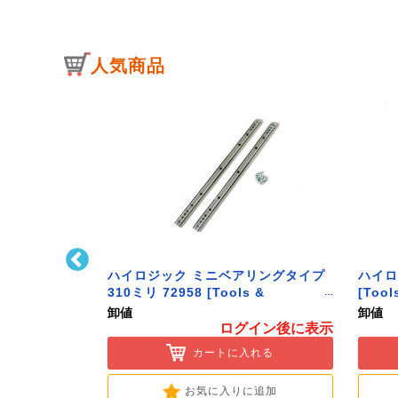
人気商品
ﾄﾌｯｸ L型 Sｻｲ
ハイロジック ミニベアリングタイプ
ハイロ
ク】
310ミリ 72958 [Tools &
[Tool
Hardware]
卸値
卸値
イン後に表示
ログイン後に表示
入れる
カートに入れる
に追加
お気に入りに追加