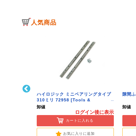
人気商品
キャッチ(中)
ハイロジック ミニベアリングタイプ
隙間ふ
ware]
310ミリ 72958 [Tools &
Hardware]
卸値
卸値
イン後に表示
ログイン後に表示
入れる
カートに入れる
に追加
お気に入りに追加