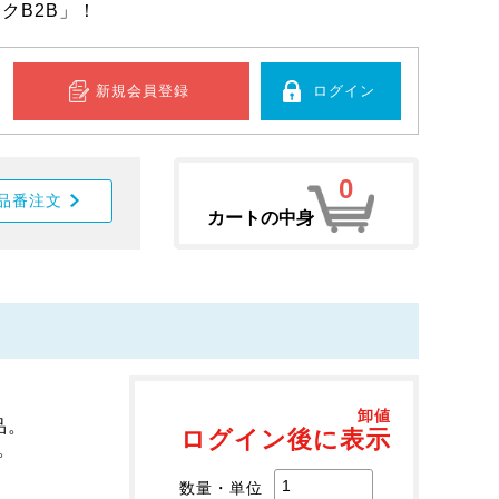
クB2B」！
新規会員登録
ログイン
0
品番注文
カートの中身
卸値
品。
ログイン後に表示
。
数量・単位