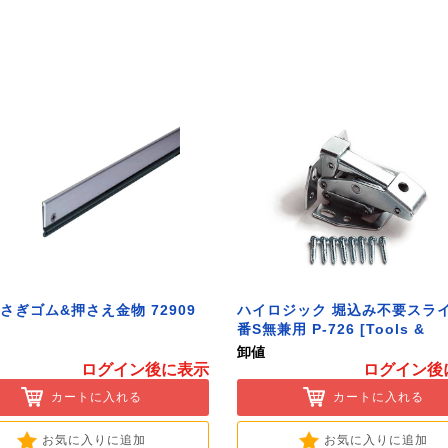
さぎゴム&押さえ金物 72909
ハイロジック 堀込み不要スラ
番S無兼用 P-726 [Tools &
Hardware]
卸値
ログイン後に表示
ログイン後
カートに入れる
カートに入れる
お気に入りに追加
お気に入りに追加