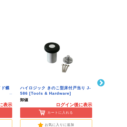
イド蝶
ハイロジック きのこ型床付戸当り J-
ハイロジック 
586 [Tools & Hardware]
25mm 370
[Tools & Ha
卸値
卸値
に表示
ログイン後に表示
カートに入れる
お気に入りに追加