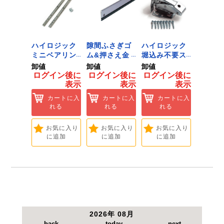
●連続点灯時間：約3.5時間(High)、約17時間
(Low)、49時間(点滅)。
●本体寸法：約67mm×67mm×170
ジック
ハイロジック
隙間ふさぎゴ
ハイロジック
ハイロ
ンキャ
ミニベアリン
ム&押さえ金
堀込み不要ス
きのこ
) J-
グタイプ 310
物 72909
ライド蝶番S
戸当り J
卸値
卸値
卸値
卸値
Tools &
ミリ 72958
無兼用 P-726
[Tools
イン後に
ログイン後に
ログイン後に
ログイン後に
ログイ
are]
[Tools &
[Tools &
Hardwa
表示
表示
表示
表示
ートに入
Hardware]
Hardware]
れる
カートに入
カートに入
カートに入
カ
れる
れる
れる
れ
気に入り
追加
お気に入り
お気に入り
お気に入り
お
に追加
に追加
に追加
に
2026年 08月