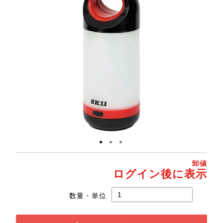
●
●
●
卸値
ログイン後に表示
数量・単位