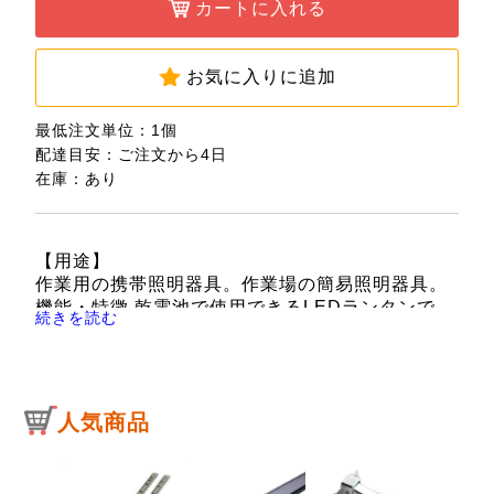
カートに入れる
お気に入りに追加
最低注文単位：1個
配達目安：ご注文から4日
在庫：あり
【用途】
作業用の携帯照明器具。作業場の簡易照明器具。
機能・特徴 乾電池で使用できるLEDランタンで
続きを読む
す。
明るさ最大150lmです。
吊り下げフック付きです。
夜釣り、キャンプなどのアウトドアなどに最適で
人気商品
す。
【仕様】
●使用電池：単4乾電池×3本。
●明るさ最大：150lm(High)、75lm(Low)。