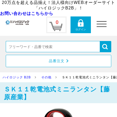
20万点を超える品揃え！法人様向けWEBオーダーサイト
「ハイロジックB2B」！
お問い合わせはこちらから
0
toggle
navigation
ログイン
品番注文
ハイロジック B2B
その他
ＳＫ１１乾電池式ミニランタン【藤
ＳＫ１１乾電池式ミニランタン【藤
原産業】