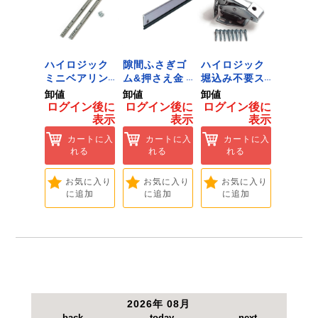
●明るさ：340Lm(白熱電球30W相当)(広角65度照
射)。
●中心照度(lx：ルクス)：(1m)120lx・(
ジック
ハイロジック
隙間ふさぎゴ
ハイロジック
ハイロ
ンキャ
ミニベアリン
ム&押さえ金
堀込み不要ス
きのこ
) J-
グタイプ 310
物 72909
ライド蝶番S
戸当り J
卸値
卸値
卸値
卸値
Tools &
ミリ 72958
無兼用 P-726
[Tools
イン後に
ログイン後に
ログイン後に
ログイン後に
ログイ
are]
[Tools &
[Tools &
Hardwa
表示
表示
表示
表示
ートに入
Hardware]
Hardware]
れる
カートに入
カートに入
カートに入
カ
れる
れる
れる
れ
気に入り
追加
お気に入り
お気に入り
お気に入り
お
に追加
に追加
に追加
に
2026年 08月