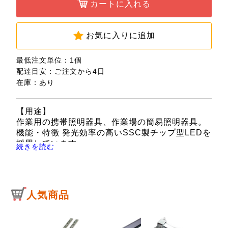
カートに入れる
お気に入りに追加
最低注文単位：1個
配達目安：ご注文から4日
在庫：あり
【用途】
作業用の携帯照明器具、作業場の簡易照明器具。
機能・特徴 発光効率の高いSSC製チップ型LEDを
採用しています。
続きを読む
小型、軽量で携帯に便利です。
360度回転式吊り下げ用フック付き(上下2個)で
す。
置いても転がりにくい六角エンド形状です。
人気商品
コード式のため連続点灯可能です。
【仕様】
●サイズ：約430×50×73mm。