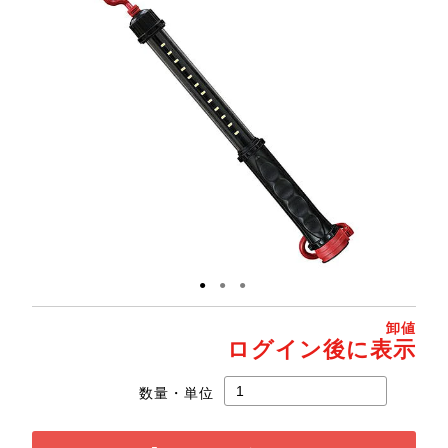
●
●
●
卸値
ログイン後に表示
数量・単位