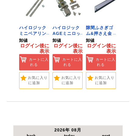
●無負荷往復回数：10000min-1。
●空気消費量：200L/min・最高使用圧力：
0.68MPa。
●エアー取り入れ口ねじサイズ
ジック
ハイロジック
ハイロジック
隙間ふさぎゴ
ID-02
ンキャ
ミニベアリン
AGEミニロッ
ム&押さえ金
黒 １
) J-
グタイプ 310
ク 360W
物 72909
用 Ｌ
卸値
卸値
卸値
卸値
Tools &
ミリ 72958
[Tools &
ント 
イン後に
ログイン後に
ログイン後に
ログイン後に
ログイ
are]
[Tools &
Hardware]
【大里
表示
表示
表示
表示
ートに入
Hardware]
れる
カートに入
カートに入
カートに入
カ
れる
れる
れる
れ
気に入り
追加
お気に入り
お気に入り
お気に入り
お
に追加
に追加
に追加
に
2026年 08月