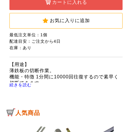
カートに入れる
お気に入りに追加
最低注文単位：1個
配達目安：ご注文から4日
在庫：あり
【用途】
薄鉄板の切断作業。
機能・特徴 1分間に10000回往復するので素早く
切断できます。
続きを読む
切断能力の目安は3mm厚の薄鉄板までです。
空気消費量が少なくハイパワーです。
レバーには安全ストッパーが付いており誤動作に
よる事故を防ぎます。
人気商品
【仕様】
●切断能力目安：薄鉄板3mm厚・ストローク長
さ：10mm。