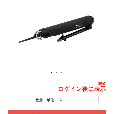
●
●
●
卸値
ログイン後に表示
数量・単位