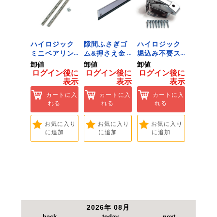
●最高使用圧力：0.7MPa。
●空気消費量：430L/min。
●ノズル長：115mm。
●重量：143g
ジック
ハイロジック
隙間ふさぎゴ
ハイロジック
ハイロ
ンキャ
ミニベアリン
ム&押さえ金
堀込み不要ス
きのこ
) J-
グタイプ 310
物 72909
ライド蝶番S
戸当り J
卸値
卸値
卸値
卸値
Tools &
ミリ 72958
無兼用 P-726
[Tools
イン後に
ログイン後に
ログイン後に
ログイン後に
ログイ
are]
[Tools &
[Tools &
Hardwa
表示
表示
表示
表示
ートに入
Hardware]
Hardware]
れる
カートに入
カートに入
カートに入
カ
れる
れる
れる
れ
気に入り
追加
お気に入り
お気に入り
お気に入り
お
に追加
に追加
に追加
に
2026年 08月