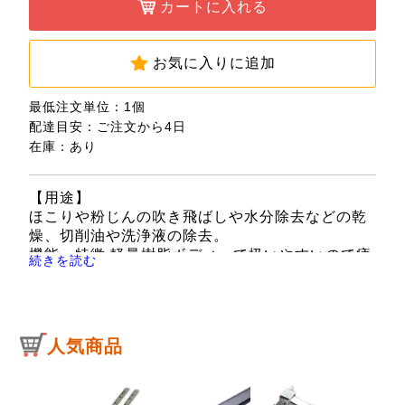
カートに入れる
お気に入りに追加
最低注文単位：1個
配達目安：ご注文から4日
在庫：あり
【用途】
ほこりや粉じんの吹き飛ばしや水分除去などの乾
燥、切削油や洗浄液の除去。
機能・特徴 軽量樹脂ボディーで扱いやすいので疲
続きを読む
れにくく、連続使用してもボディーが冷たくなり
にくいです。
115mmロングノズルで狙いやすく的確に強く吹き
飛ばすことができます。
人気商品
ノズル先端にラバーチップが付いているので不意
の対象物への接触にも安心です。
【仕様】