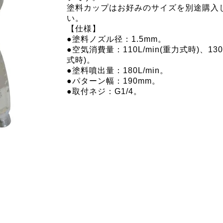
塗料カップはお好みのサイズを別途購入
い。
【仕様】
●塗料ノズル径：1.5mm。
●空気消費量：110L/min(重力式時)、130L
式時)。
●塗料噴出量：180L/min。
●パターン幅：190mm。
●取付ネジ：G1/4。