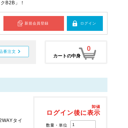
クB2B」！
新規会員登録
ログイン
0
品番注文
カートの中身
卸値
ログイン後に表示
2WAYタイ
数量・単位