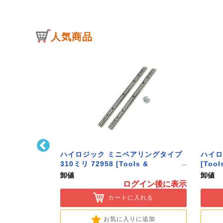
人気商品
ﾄﾌｯｸ L型 Sｻｲ
ハイロジック ミニベアリングタイプ
ハイロ
ク】
310ミリ 72958 [Tools &
[Tool
Hardware]
卸値
卸値
イン後に表示
ログイン後に表示
入れる
カートに入れる
に追加
お気に入りに追加