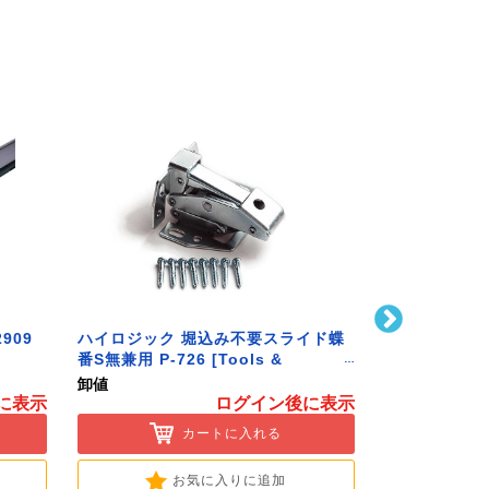
909
ハイロジック 堀込み不要スライド蝶
ハイロジック 
番S無兼用 P-726 [Tools &
586 [Tools 
Hardware]
卸値
卸値
に表示
ログイン後に表示
カートに入れる
お気に入りに追加