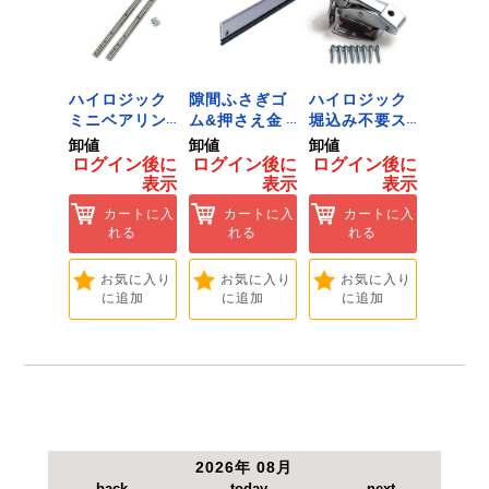
流体(空気)以外の使用はしないで下さい。
ご使用前に数回転させてからご使用下さい。グリ
スが廻り回転が軽くなります。
最高
ジック
ハイロジック
隙間ふさぎゴ
ハイロジック
ハイロ
ンキャ
ミニベアリン
ム&押さえ金
堀込み不要ス
きのこ
) J-
グタイプ 310
物 72909
ライド蝶番S
戸当り J
卸値
卸値
卸値
卸値
Tools &
ミリ 72958
無兼用 P-726
[Tools
イン後に
ログイン後に
ログイン後に
ログイン後に
ログイ
are]
[Tools &
[Tools &
Hardwa
表示
表示
表示
表示
ートに入
Hardware]
Hardware]
れる
カートに入
カートに入
カートに入
カ
れる
れる
れる
れ
気に入り
追加
お気に入り
お気に入り
お気に入り
お
に追加
に追加
に追加
に
2026年 08月