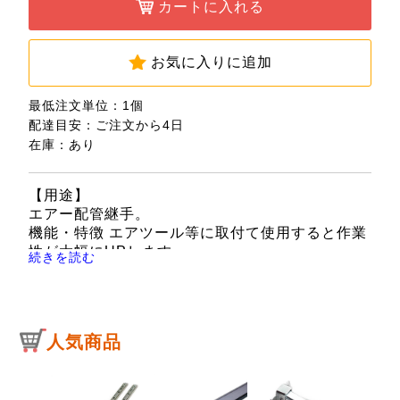
カートに入れる
お気に入りに追加
最低注文単位：1個
配達目安：ご注文から4日
在庫：あり
【用途】
エアー配管継手。
機能・特徴 エアツール等に取付て使用すると作業
性が大幅にUPします。
続きを読む
ホースのねじれ、折れを大幅に軽減します。
【仕様】
●Rc1/4(PT1/4)めねじ取付用。
●最高使用圧力：1.5MPa。
人気商品
●使用温度範囲：-20～+60度。
【注意事項】
流体継手以外の用途に使用しないで下さい。適用