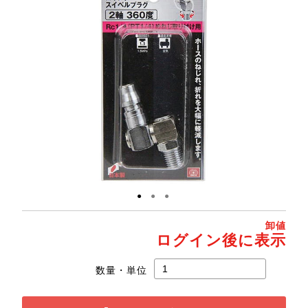
●
●
●
卸値
ログイン後に表示
数量・単位