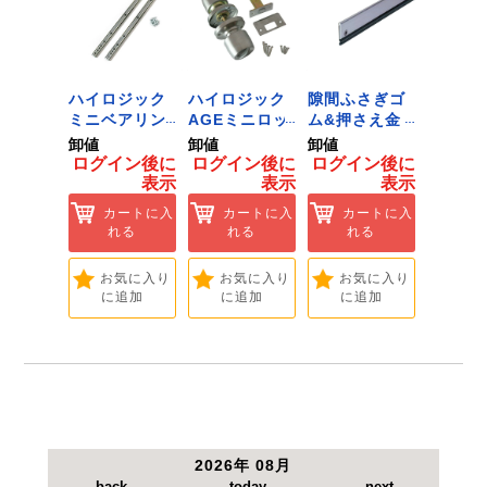
【仕様】
●適応流体：圧縮空気(低圧用)。
●最高使用圧力：1.0MPa未満。
●使用温度：0～60度・使用環境温度：0～60度
ジック
ハイロジック
ハイロジック
隙間ふさぎゴ
ID-02
ンキャ
ミニベアリン
AGEミニロッ
ム&押さえ金
黒 １
) J-
グタイプ 310
ク 360W
物 72909
用 Ｌ
卸値
卸値
卸値
卸値
Tools &
ミリ 72958
[Tools &
ント 
イン後に
ログイン後に
ログイン後に
ログイン後に
ログイ
are]
[Tools &
Hardware]
【大里
表示
表示
表示
表示
ートに入
Hardware]
れる
カートに入
カートに入
カートに入
カ
れる
れる
れる
れ
気に入り
追加
お気に入り
お気に入り
お気に入り
お
に追加
に追加
に追加
に
2026年 08月