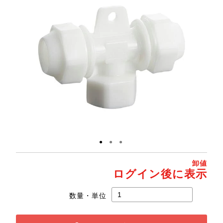
●
●
●
卸値
ログイン後に表示
数量・単位