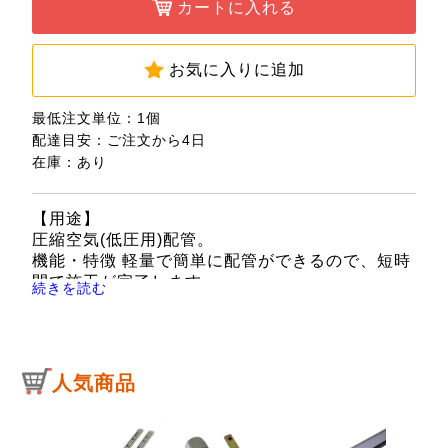
カートに入れる
お気に入りに追加
最低注文単位：1個
配達目安：ご注文から4日
在庫：あり
【用途】
圧縮空気(低圧用)配管。
機能・特徴 軽量で簡単に配管ができるので、短時
間で施工が完了します。
続きを読む
レイアウト変更も楽に行え、設備を止める時間を
最小限に抑えます。
パイプも継手も錆びにくいです。
パイプが自由に曲がるので、切り回しも楽に行え
人気商品
ます。
継手の接続箇所が大幅に減らせ、エアー漏れリス
クを低減できます。