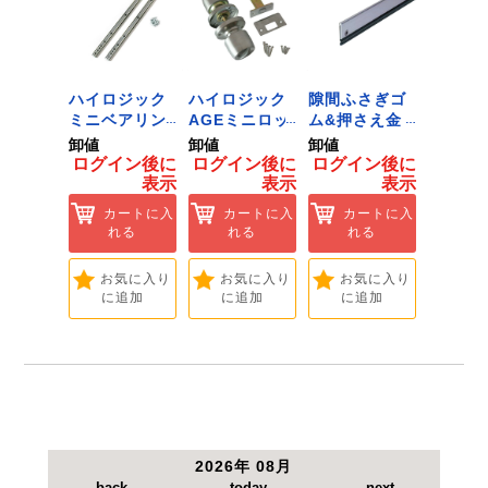
【仕様】
●適応流体：圧縮空気(低圧用)。
●最高使用圧力：1.0MPa未満。
●使用温度：0～60度・使用環境温度：0～60度。
ジック
ハイロジック
ハイロジック
隙間ふさぎゴ
ID-02
ンキャ
ミニベアリン
AGEミニロッ
ム&押さえ金
黒 １
) J-
グタイプ 310
ク 360W
物 72909
用 Ｌ
卸値
卸値
卸値
卸値
Tools &
ミリ 72958
[Tools &
ント 
イン後に
ログイン後に
ログイン後に
ログイン後に
ログイ
are]
[Tools &
Hardware]
【大里
表示
表示
表示
表示
ートに入
Hardware]
れる
カートに入
カートに入
カートに入
カ
れる
れる
れる
れ
気に入り
追加
お気に入り
お気に入り
お気に入り
お
に追加
に追加
に追加
に
2026年 08月