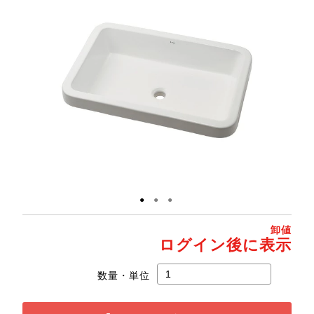
●
●
●
卸値
ログイン後に表示
数量・単位