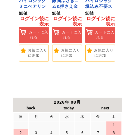
ジック
ハイロジック
隙間ふさぎゴ
ハイロジック
ハイロ
ンキャ
ミニベアリン
ム&押さえ金
堀込み不要ス
きのこ
) J-
グタイプ 310
物 72909
ライド蝶番S
戸当り J
卸値
卸値
卸値
卸値
Tools &
ミリ 72958
無兼用 P-726
[Tools
イン後に
ログイン後に
ログイン後に
ログイン後に
ログイ
are]
[Tools &
[Tools &
Hardwa
表示
表示
表示
表示
ートに入
Hardware]
Hardware]
れる
カートに入
カートに入
カートに入
カ
れる
れる
れる
れ
気に入り
追加
お気に入り
お気に入り
お気に入り
お
に追加
に追加
に追加
に
2026年 08月
日
月
火
水
木
金
土
1
2
3
4
5
6
7
8